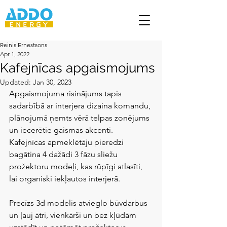
Reinis Ernestsons
Apr 1, 2022
Kafejnīcas apgaismojums
Updated:
Jan 30, 2023
Apgaismojuma risinājums tapis 
sadarbībā ar interjera dizaina komandu, 
plānojumā ņemts vērā telpas zonējums 
un iecerētie gaismas akcenti. 
Kafejnīcas apmeklētāju pieredzi 
bagātina 4 dažādi 3 fāzu sliežu 
prožektoru modeļi, kas rūpīgi atlasīti, 
lai organiski iekļautos interjerā.
Precīzs 3d modelis atvieglo būvdarbus 
un ļauj ātri, vienkārši un bez kļūdām 