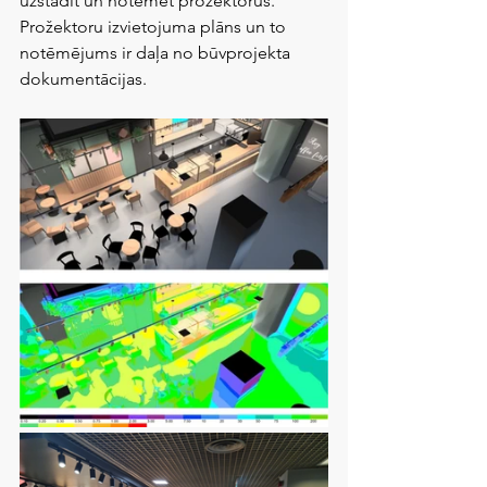
uzstādīt un notēmēt prožektorus. 
Prožektoru izvietojuma plāns un to 
notēmējums ir daļa no būvprojekta 
dokumentācijas.